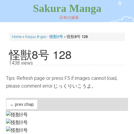
Sakura Manga
日本の漫画
Home
»
Kaijuu 8-gou - 怪獣8号
»
怪獣8号 128
怪獣8号 128
1438 views
Tips: Refresh page or press F5 if images cannot load,
please comment error.じっくりいこうよ。
← prev chap