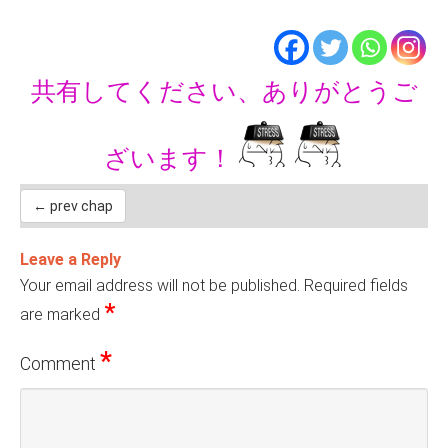
共有してください、ありがとうご
ざいます！
← prev chap
Leave a Reply
Your email address will not be published.
Required fields
*
are marked
*
Comment