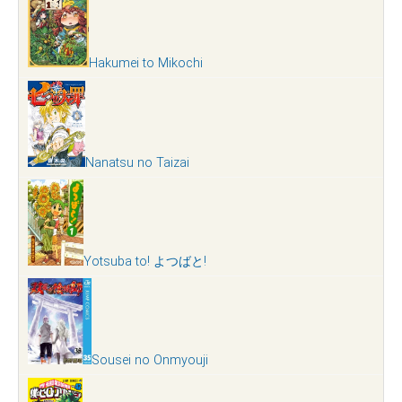
Hakumei to Mikochi
Nanatsu no Taizai
Yotsuba to! よつばと!
Sousei no Onmyouji