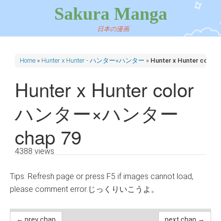
Sakura Manga
日本の漫画
Home
»
Hunter x Hunter - ハンター×ハンター
»
Hunter x Hunter co
Hunter x Hunter color
ハンター×ハンター
chap 79
4388 views
Tips: Refresh page or press F5 if images cannot load,
please comment error.じっくりいこうよ。
← prev chap
next chap →