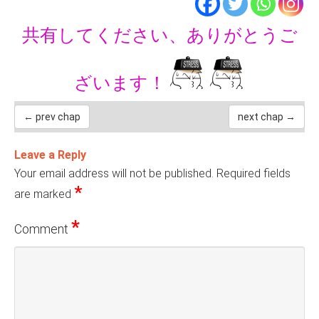
共有してください、ありがとうご
ざいます！
← prev chap
next chap →
Leave a Reply
Your email address will not be published.
Required fields
*
are marked
*
Comment