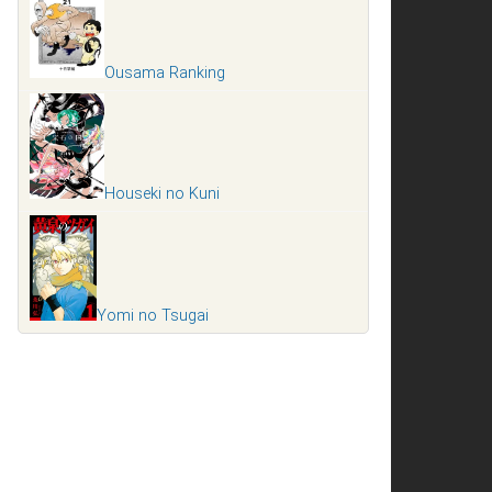
Ousama Ranking
Houseki no Kuni
Yomi no Tsugai