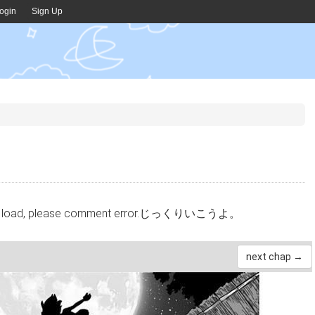
ogin
Sign Up
4
cannot load, please comment error.じっくりいこうよ。
next chap →