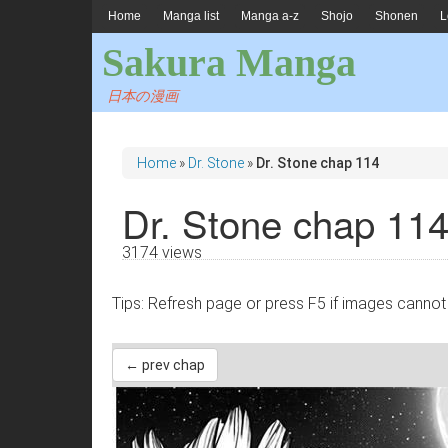
Home
Manga list
Manga a-z
Shojo
Shonen
L
Sakura Manga
日本の漫画
Home
»
Dr. Stone
»
Dr. Stone chap 114
Dr. Stone chap 11
3174 views
Tips: Refresh page or press F5 if images 
← prev chap