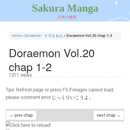
Sakura Manga
日本の漫画
Home
»
Doraemon - ドラえもん
»
Doraemon Vol.20 chap 1-2
Doraemon Vol.20
chap 1-2
1311 views
Tips: Refresh page or press F5 if images cannot load,
please comment error.じっくりいこうよ。
← prev chap
next chap →