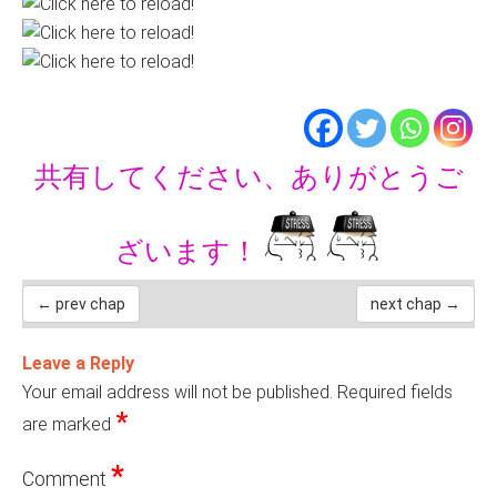
共有してください、ありがとうご
ざいます！
← prev chap
next chap →
Leave a Reply
Your email address will not be published.
Required fields
*
are marked
*
Comment