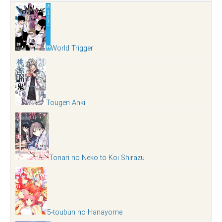
World Trigger
Tougen Anki
Tonari no Neko to Koi Shirazu
5-toubun no Hanayome