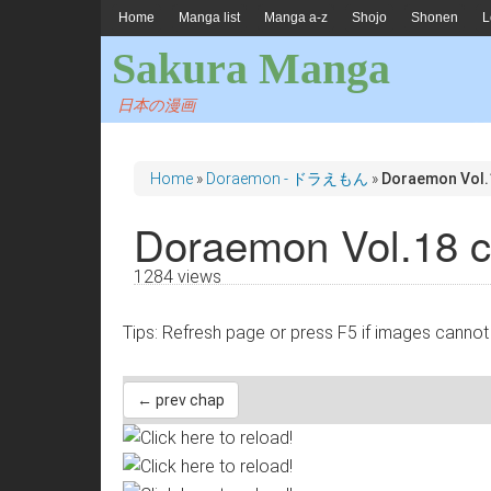
Home
Manga list
Manga a-z
Shojo
Shonen
L
Sakura Manga
日本の漫画
Home
»
Doraemon - ドラえもん
»
Doraemon Vol.
Doraemon Vol.18 c
1284 views
Tips: Refresh page or press F5 if images 
← prev chap