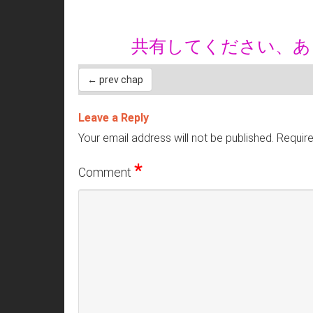
共有してください、
← prev chap
Leave a Reply
Your email address will not be published.
Require
*
Comment