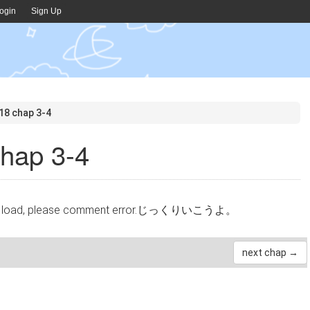
ogin
Sign Up
18 chap 3-4
hap 3-4
cannot load, please comment error.じっくりいこうよ。
next chap →