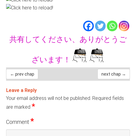
共有してください、ありがとうご
ざいます！
← prev chap
next chap →
Leave a Reply
Your email address will not be published.
Required fields
*
are marked
*
Comment