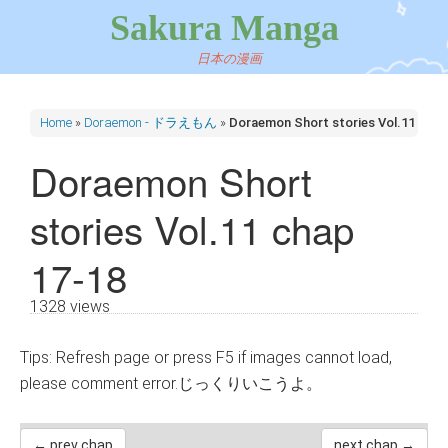
Sakura Manga
日本の漫画
Home
»
Doraemon - ドラえもん
»
Doraemon Short stories Vol.11 chap
Doraemon Short
stories Vol.11 chap
17-18
1328 views
Tips: Refresh page or press F5 if images cannot load,
please comment error.じっくりいこうよ。
← prev chap
next chap →