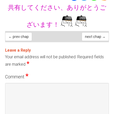
共有してください、ありがとうご
ざいます！
← prev chap
next chap →
Leave a Reply
Your email address will not be published.
Required fields
*
are marked
*
Comment