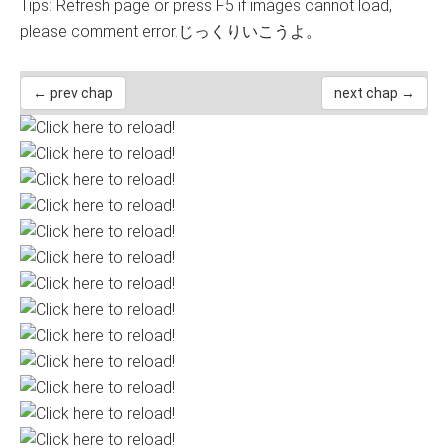
Tips: Refresh page or press F5 if images cannot load,
please comment error.じっくりいこうよ。
← prev chap
next chap →