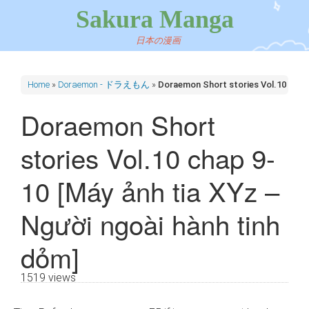
Sakura Manga
日本の漫画
Home
»
Doraemon - ドラえもん
»
Doraemon Short stories Vol.10 chap 
Doraemon Short
stories Vol.10 chap 9-
10 [Máy ảnh tia XYz –
Người ngoài hành tinh
dỏm]
1519 views