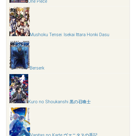
One Piece
Mushoku Tensei: Isekai Ittara Honki Dasu
Berserk
Kuro no Shoukanshi 黒の召喚士
Vanitas no Karte ヴァニタスの手記