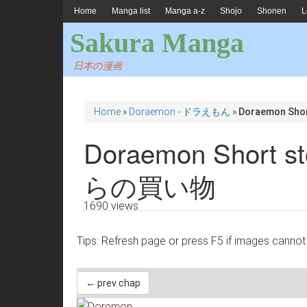
Home
Manga list
Manga a-z
Shojo
Shonen
L
Sakura Manga
日本の漫画
Home
»
Doraemon - ドラえもん
»
Doraemon Sh
Doraemon Short 
らの買い物
1690 views
Tips: Refresh page or press F5 if images 
← prev chap