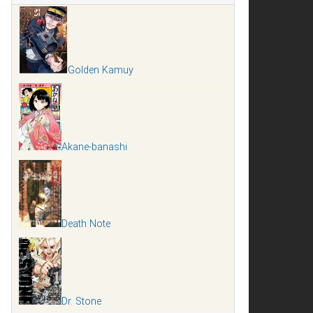
Golden Kamuy
Akane-banashi
Death Note
Dr. Stone