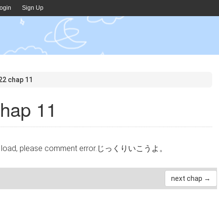
ogin
Sign Up
22 chap 11
chap 11
cannot load, please comment error.じっくりいこうよ。
next chap →