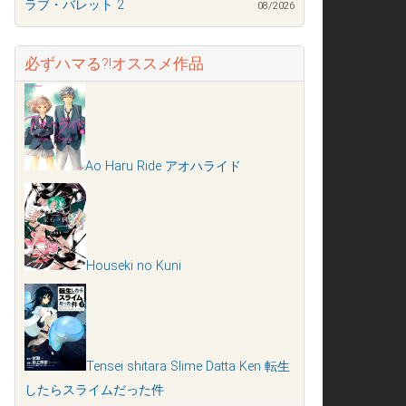
ラブ・バレット 2
08/2026
必ずハマる?!オススメ作品
Ao Haru Ride アオハライド
Houseki no Kuni
Tensei shitara Slime Datta Ken 転生
したらスライムだった件