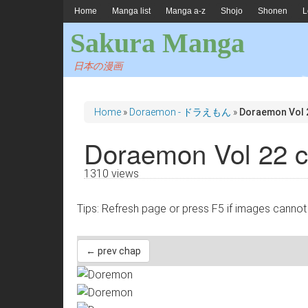
Home
Manga list
Manga a-z
Shojo
Shonen
L
Sakura Manga
日本の漫画
Home
»
Doraemon - ドラえもん
»
Doraemon Vol 
Doraemon Vol 22 
1310 views
Tips: Refresh page or press F5 if images 
← prev chap