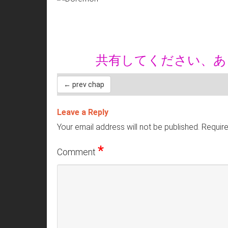
共有してください、
← prev chap
Leave a Reply
Your email address will not be published.
Require
*
Comment