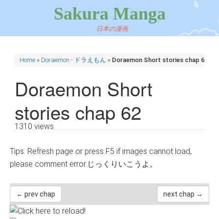
Sakura Manga
日本の漫画
Home
»
Doraemon - ドラえもん
»
Doraemon Short stories chap 62
Doraemon Short
stories chap 62
1310 views
Tips: Refresh page or press F5 if images cannot load,
please comment error.じっくりいこうよ。
← prev chap
next chap →