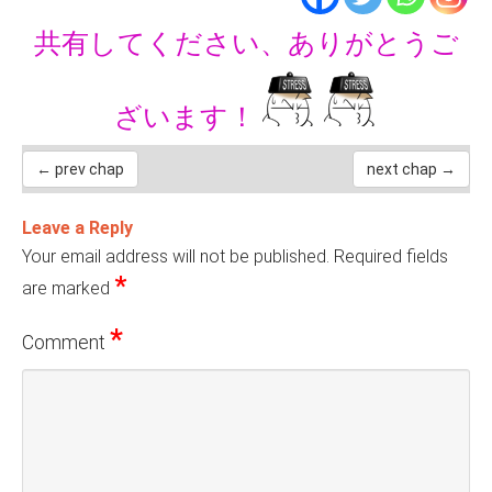
共有してください、ありがとうご
ざいます！
← prev chap
next chap →
Leave a Reply
Your email address will not be published.
Required fields
*
are marked
*
Comment