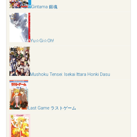
Gintama 銀魂
Yu☆Gi☆Oh!
Mushoku Tensei: Isekai Ittara Honki Dasu
Last Game ラストゲーム