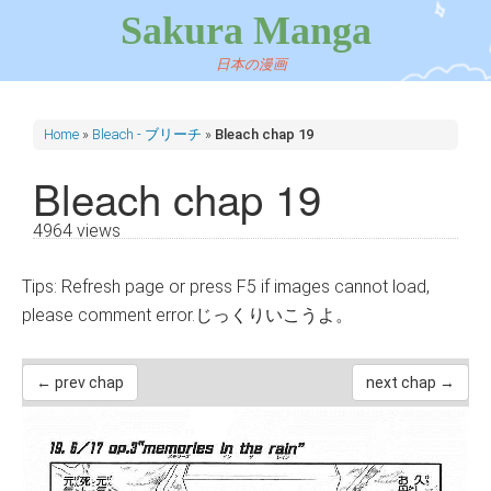
Sakura Manga
日本の漫画
Home
»
Bleach - ブリーチ
»
Bleach chap 19
Bleach chap 19
4964 views
Tips: Refresh page or press F5 if images cannot load,
please comment error.じっくりいこうよ。
← prev chap
next chap →