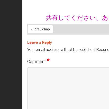
共有してください、
← prev chap
Leave a Reply
Your email address will not be published.
Require
*
Comment