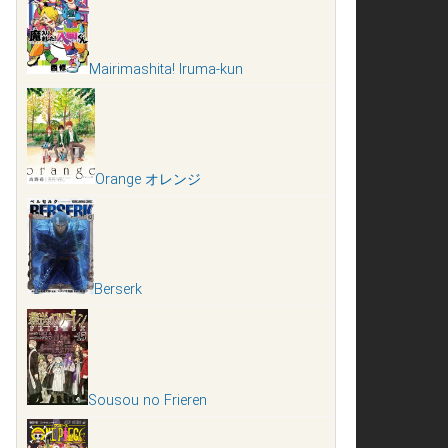
Mairimashita! Iruma-kun
Orange オレンジ
Berserk
Sousou no Frieren