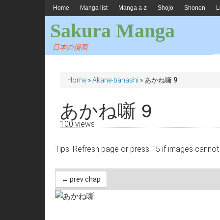
Home
Manga list
Manga a-z
Shojo
Shonen
L
Sakura Manga
日本の漫画
Home
»
Akane-banashi
»
あかね噺 9
あかね噺 9
100 views
Tips: Refresh page or press F5 if images 
← prev chap