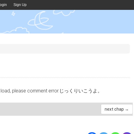
ogin
Sign Up
cannot load, please comment error.じっくりいこうよ。
next chap →