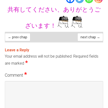
共有してください、ありがとうご
ざいます！
← prev chap
next chap →
Leave a Reply
Your email address will not be published.
Required fields
*
are marked
*
Comment