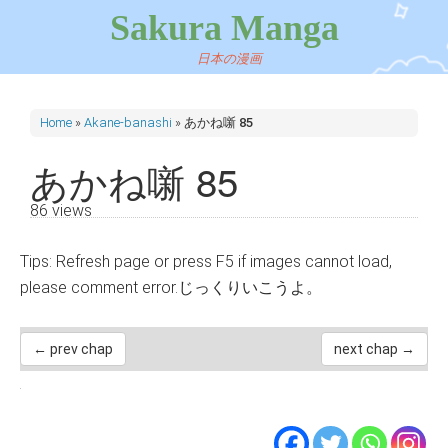
Sakura Manga
日本の漫画
Home
»
Akane-banashi
»
あかね噺 85
あかね噺 85
86 views
Tips: Refresh page or press F5 if images cannot load,
please comment error.じっくりいこうよ。
← prev chap
next chap →