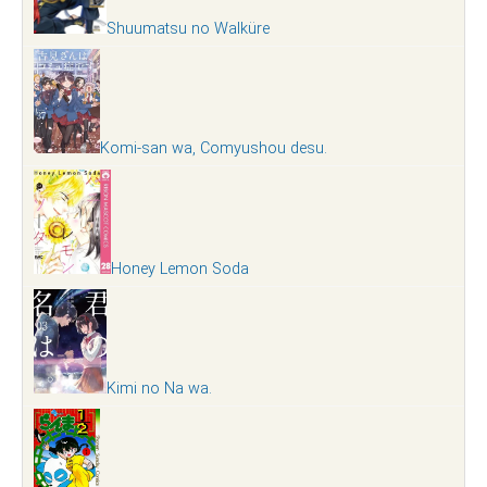
Shuumatsu no Walküre
Komi-san wa, Comyushou desu.
Honey Lemon Soda
Kimi no Na wa.