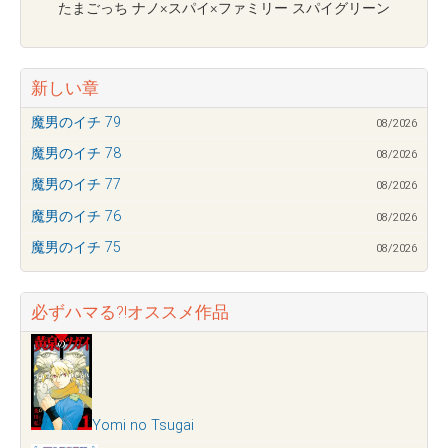
たまごっち ナノ×スパイ×ファミリー スパイグリーン
新しい章
魔男のイチ 79
08/2026
魔男のイチ 78
08/2026
魔男のイチ 77
08/2026
魔男のイチ 76
08/2026
魔男のイチ 75
08/2026
必ずハマる?!オススメ作品
Yomi no Tsugai