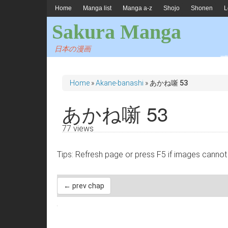
Home
Manga list
Manga a-z
Shojo
Shonen
L
Sakura Manga
日本の漫画
Home
»
Akane-banashi
»
あかね噺 53
あかね噺 53
77 views
Tips: Refresh page or press F5 if images 
← prev chap