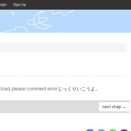
ogin
Sign Up
cannot load, please comment error.じっくりいこうよ。
next chap →