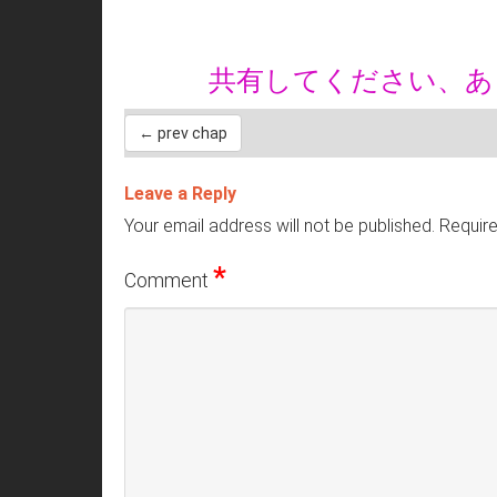
共有してください、
← prev chap
Leave a Reply
Your email address will not be published.
Require
*
Comment