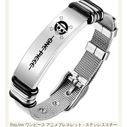
BayJew ワンピース アニメブレスレット - ステンレススチー