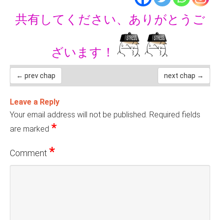
共有してください、ありがとうご
ざいます！
← prev chap
next chap →
Leave a Reply
Your email address will not be published.
Required fields
*
are marked
*
Comment