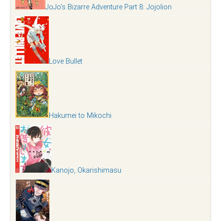
JoJo’s Bizarre Adventure Part 8: Jojolion
Love Bullet
Hakumei to Mikochi
Kanojo, Okarishimasu