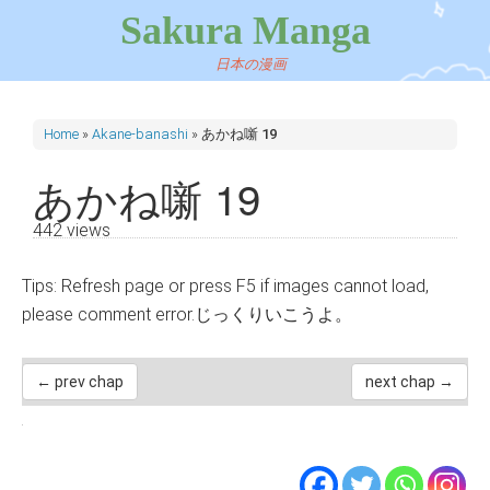
Sakura Manga
日本の漫画
Home
»
Akane-banashi
»
あかね噺 19
あかね噺 19
442 views
Tips: Refresh page or press F5 if images cannot load,
please comment error.じっくりいこうよ。
← prev chap
next chap →