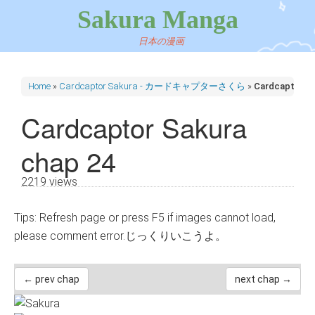
Sakura Manga
日本の漫画
Home
»
Cardcaptor Sakura - カードキャプターさくら
»
Cardcaptor Sa
Cardcaptor Sakura
chap 24
2219 views
Tips: Refresh page or press F5 if images cannot load,
please comment error.じっくりいこうよ。
← prev chap
next chap →